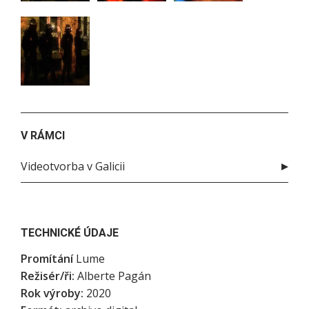
V RÁMCI
Videotvorba v Galicii
TECHNICKÉ ÚDAJE
Promítání
Lume
Režisér/ři:
Alberte Pagán
Rok výroby:
2020