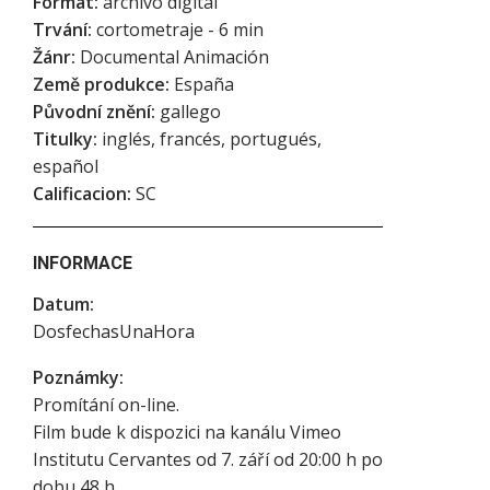
Formát:
archivo digital
Trvání:
cortometraje - 6 min
Žánr:
Documental Animación
Země produkce:
España
Původní znění:
gallego
Titulky:
inglés, francés, portugués,
español
Calificacion:
SC
INFORMACE
Datum:
DosfechasUnaHora
Poznámky:
Promítání on-line.
Film bude k dispozici na kanálu Vimeo
Institutu Cervantes od 7. září od 20:00 h po
dobu 48 h.