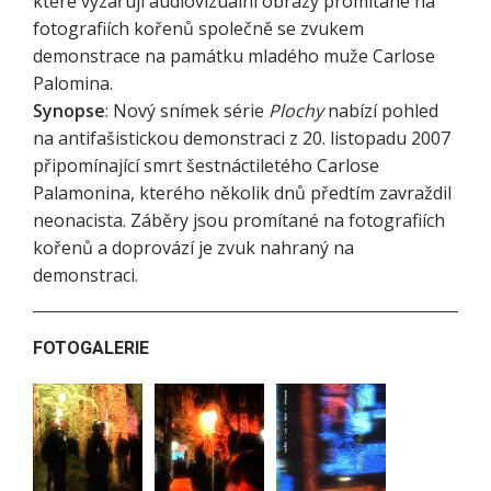
které vyzařují audiovizuální obrazy promítané na
fotografiích kořenů společně se zvukem
demonstrace na památku mladého muže Carlose
Palomina.
Synopse
: Nový snímek série
Plochy
nabízí pohled
na antifašistickou demonstraci z 20. listopadu 2007
připomínající smrt šestnáctiletého Carlose
Palamonina, kterého několik dnů předtím zavraždil
neonacista. Záběry jsou promítané na fotografiích
kořenů a doprovází je zvuk nahraný na
demonstraci.
FOTOGALERIE