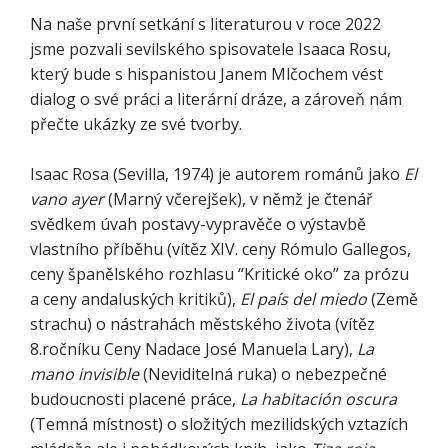
Na naše první setkání s literaturou v roce 2022
jsme pozvali sevilského spisovatele Isaaca Rosu,
který bude s hispanistou Janem Mlčochem vést
dialog o své práci a literární dráze, a zároveň nám
přečte ukázky ze své tvorby.
Isaac Rosa (Sevilla, 1974) je autorem románů jako
El
vano ayer
(Marný včerejšek), v němž je čtenář
svědkem úvah postavy-vypravěče o výstavbě
vlastního příběhu (vítěz XIV. ceny Rómulo Gallegos,
ceny španělského rozhlasu “Kritické oko” za prózu
a ceny andaluských kritiků),
El país del miedo
(Země
strachu) o nástrahách městského života (vítěz
8.ročníku Ceny Nadace José Manuela Lary),
La
mano invisible
(Neviditelná ruka) o nebezpečné
budoucnosti placené práce,
La habitación oscura
(Temná místnost) o složitých mezilidských vztazích