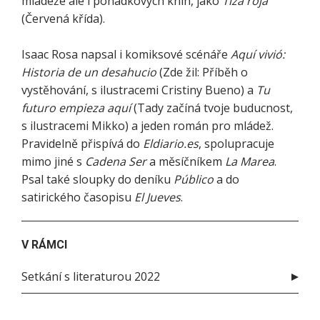
mládeže ale i pohádkových knih, jako
Tiza roja
(Červená křída).
Isaac Rosa napsal i komiksové scénáře
Aquí vivió:
Historia de un desahucio
(Zde žil: Příběh o
vystěhování, s ilustracemi Cristiny Bueno) a
Tu
futuro empieza aquí
(Tady začíná tvoje buducnost,
s ilustracemi Mikko) a jeden román pro mládež.
Pravidelně přispívá do
Eldiario.es
, spolupracuje
mimo jiné s
Cadena Ser
a měsíčníkem
La Marea
.
Psal také sloupky do deníku
Público
a do
satirického časopisu
El Jueves
.
V RÁMCI
Setkání s literaturou 2022