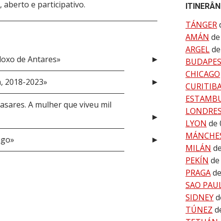
 aberto e participativo.
ITINERÂN
TÁNGER
AMÁN
de
ARGEL
de
doxo de Antares»
BUDAPE
CHICAGO
a, 2018-2023»
CURITIB
ESTAMB
asares. A mulher que viveu mil
LONDRE
LYON
de 
MÁNCHE
ugo»
MILÁN
de
PEKÍN
de
PRAGA
de
SAO PAU
SIDNEY
d
TÚNEZ
d