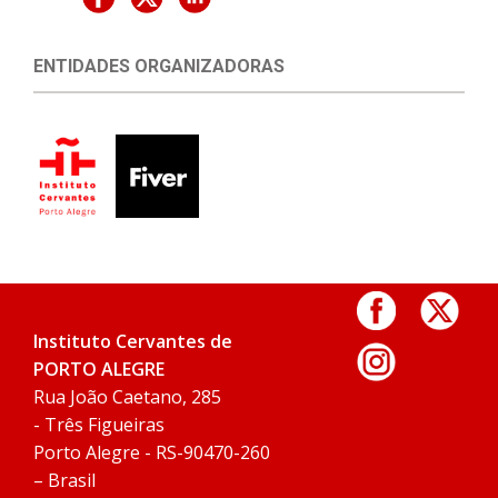
ENTIDADES ORGANIZADORAS
Instituto Cervantes de
PORTO ALEGRE
Rua João Caetano, 285
- Três Figueiras
Porto Alegre - RS-90470-260
– Brasil