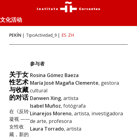
文化活动
PEKÍN
TipoActividad_9
ES
ZH
参与者
关于女
Rosina Gómez Baeza
性艺术
María José Magaña Clemente
, gestora
与收藏
cultural
的对话
Danwen Xing
, artista
Isabel Muñoz
, fotógrafa
在《反转·
Linarejos Moreno
, artista, investigadora
凝视 ——
de arte, profesora
女性收
Laura Torrado
, artista
藏，新的