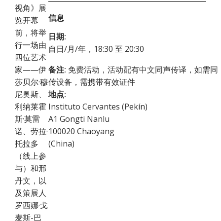
视角》展
信息
览开幕
前，将举
日期:
行一场由
自日/月/年，18:30 至 20:30
四位艺术
家——伊
备注:
免费活动，活动配有中文同声传译，如需同
莎贝尔·穆
传设备，需携带有效证件
尼奥斯、
地点:
利纳莱霍
Instituto Cervantes (Pekín)
斯·莫雷
A1 Gongti Nanlu
诺、劳拉·
100020
Chaoyang
托拉多
(
China
)
（线上参
与）和邢
丹文，以
及策展人
罗西娜·戈
麦斯-巴