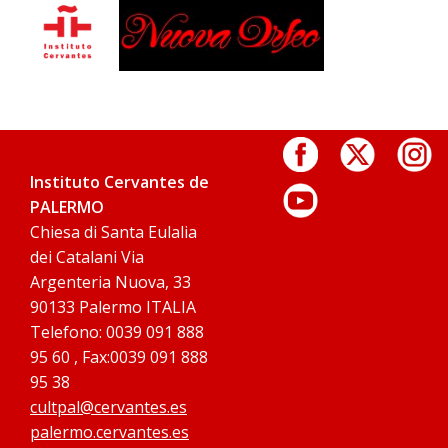
Instituto Cervantes de
PALERMO
Chiesa di Santa Eulalia
dei Catalani Via
Argenteria Nuova, 33
90133 Palermo ITALIA
Telefono: 0039 091 888
95 60 , Fax:0039 091 888
95 38
cultpal@cervantes.es
palermo.cervantes.es