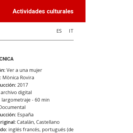
Actividades culturales
ES
IT
ÉCNICA
ón:
Ver a una mujer
:
Mònica Rovira
ucción:
2017
archivo digital
:
largometraje - 60 min
Documental
ucción:
España
riginal:
Catalán, Castellano
do:
inglés francés, portugués (de