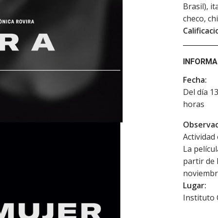
Brasil), i
checo, ch
Calificaci
INFORMA
Fecha:
Del día 1
horas
Observac
Actividad 
La pelícu
partir de
noviembr
Lugar:
Instituto