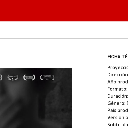
e
FICHA T
Proyecci
Dirección
Año prod
Formato:
Duración
Género:
País prod
Versión o
Subtitula