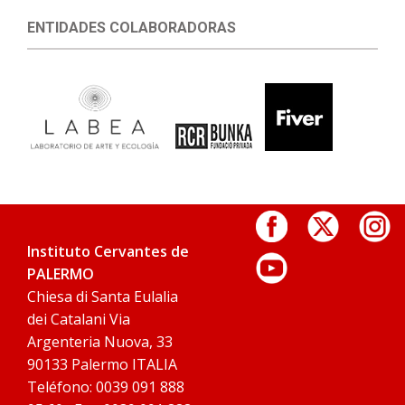
ENTIDADES COLABORADORAS
Instituto Cervantes de
PALERMO
Chiesa di Santa Eulalia
dei Catalani Via
Argenteria Nuova, 33
90133 Palermo ITALIA
Teléfono: 0039 091 888