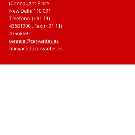
(Connaught Place
New Delhi 110 001
Teléfono: (+91 11)
43681900 , Fax: (+91 11)
43568692
cenndel@cervantes.es
nuevadelhi.cervantes.es