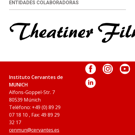
ENTIDADES COLABORADORAS
Instituto Cervantes de
MUNICH
Alfons-Goppel-Str. 7
80539 Múnich
Teléfono: +49 (0) 89 29
07 18 10 , Fax: 49 89 29
32 17
cenmun@cervantes.es