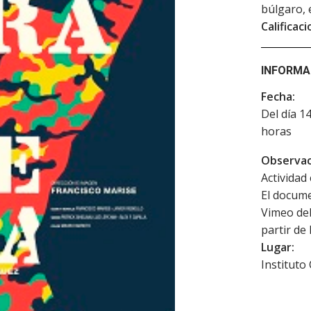
búlgaro, 
Calificaci
INFORMA
Fecha:
Del día 1
horas
Observac
Actividad 
El docume
Vimeo del
partir de
Lugar:
Instituto