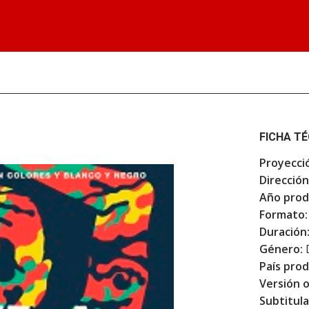
FICHA T
Proyecci
Dirección
Año prod
Formato:
Duración
Género:
País prod
Versión o
Subtitula