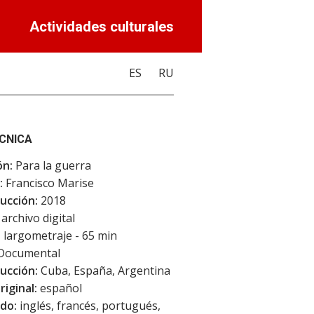
Actividades culturales
ES
RU
ÉCNICA
ón:
Para la guerra
:
Francisco Marise
ucción:
2018
archivo digital
:
largometraje - 65 min
Documental
ucción:
Cuba, España, Argentina
riginal:
español
do:
inglés, francés, portugués,