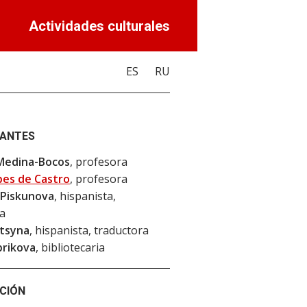
Actividades culturales
ES
RU
PANTES
Medina-Bocos
, profesora
ibes de Castro
, profesora
 Piskunova
, hispanista,
a
itsyna
, hispanista, traductora
brikova
, bibliotecaria
CIÓN