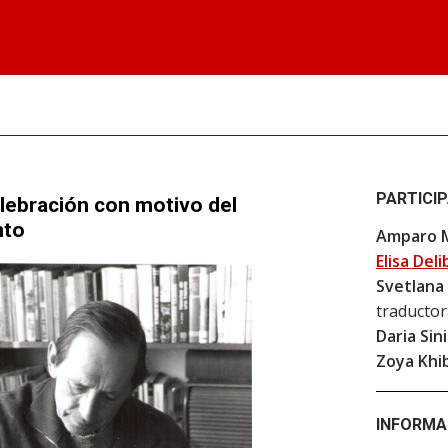
PARTICI
elebración con motivo del
nto
Amparo 
Elisa Del
Svetlana
traductor
Daria Sin
Zoya Khi
INFORMA