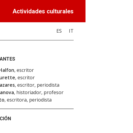
Actividades culturales
ES
IT
PANTES
Halfon
, escritor
urette
, escritor
mazares
, escritor, periodista
sanova
, historiador, profesor
to
, escritora, periodista
CIÓN