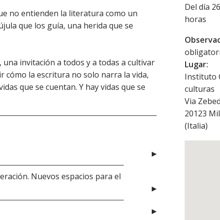
Del día 2
e no entienden la literatura como un
horas
újula que los guía, una herida que se
.
Observac
obligator
 una invitación a todos y a todas a cultivar
Lugar:
r cómo la escritura no solo narra la vida,
Instituto
vidas que se cuentan. Y hay vidas que se
culturas
Via Zebed
20123
Mi
(
Italia
)
leración. Nuevos espacios para el