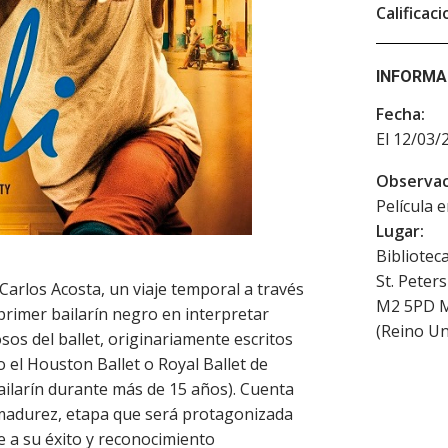
Calificaci
INFORMA
Fecha:
El 12/03/
Observac
Película 
Lugar:
Bibliotec
St. Peter
 Carlos Acosta, un viaje temporal a través
M2 5PD
M
 primer bailarín negro en interpretar
(
Reino Un
os del ballet, originariamente escritos
el Houston Ballet o Royal Ballet de
ilarín durante más de 15 años). Cuenta
 madurez, etapa que será protagonizada
se a su éxito y reconocimiento