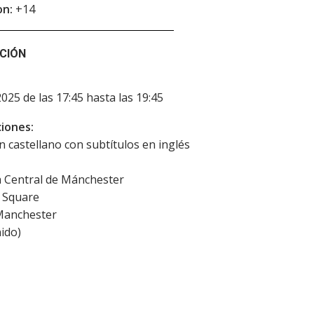
on:
+14
CIÓN
2025 de las 17:45 hasta las 19:45
iones:
en castellano con subtítulos en inglés
a Central de Mánchester
s Square
anchester
ido
)