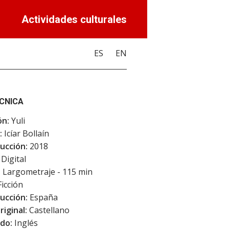
Actividades culturales
ES
EN
ÉCNICA
ón:
Yuli
:
Icíar Bollaín
ucción:
2018
Digital
:
Largometraje - 115 min
icción
ucción:
España
riginal:
Castellano
do:
Inglés