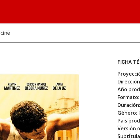
 cine
FICHA T
Proyecci
Dirección
Año prod
Formato:
Duración
Género:
F
País prod
Versión o
Subtitula