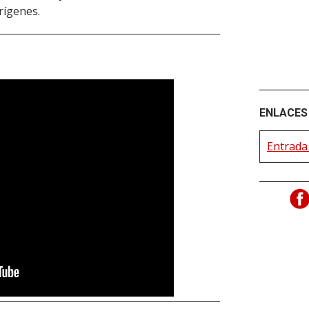
rígenes.
ENLACES 
Entrada 