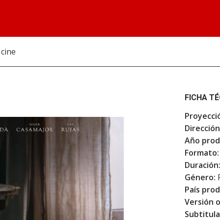
 cine
FICHA T
Proyecci
Dirección
Año prod
Formato:
Duración
Género:
F
País prod
Versión o
Subtitula