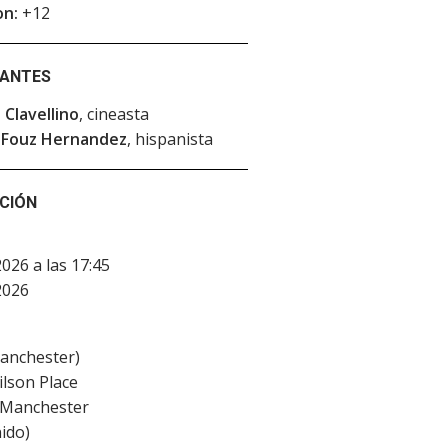
on:
+12
PANTES
 Clavellino
, cineasta
 Fouz Hernandez
, hispanista
CIÓN
2026 a las 17:45
2026
nchester)
lson Place
Manchester
ido
)