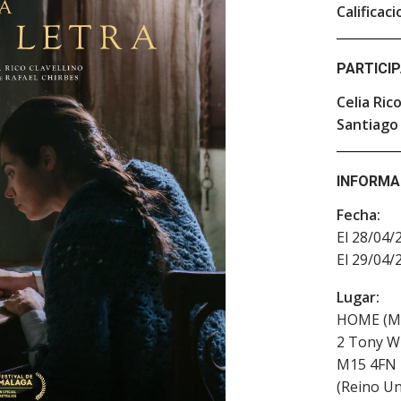
Calificaci
PARTICI
Celia Rico
Santiago
INFORMA
Fecha:
El 28/04/
El 29/04/
Lugar:
HOME (Ma
2 Tony Wi
M15 4FN
(
Reino Un