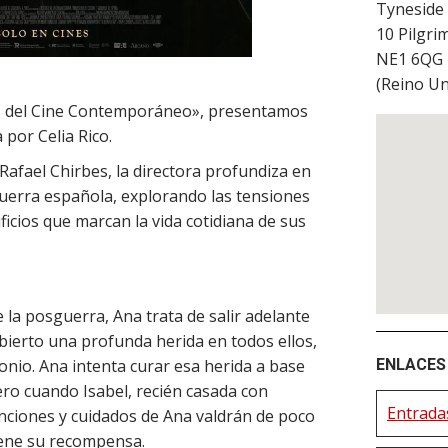
Tyneside
10 Pilgri
NE1 6QG
(
Reino Un
s del Cine Contemporáneo», presentamos
a por Celia Rico.
Rafael Chirbes, la directora profundiza en
uerra española, explorando las tensiones
rificios que marcan la vida cotidiana de sus
 la posguerra, Ana trata de salir adelante
 abierto una profunda herida en todos ellos,
nio. Ana intenta curar esa herida a base
ENLACES 
pero cuando Isabel, recién casada con
Entrada
atenciones y cuidados de Ana valdrán de poco
tiene su recompensa.