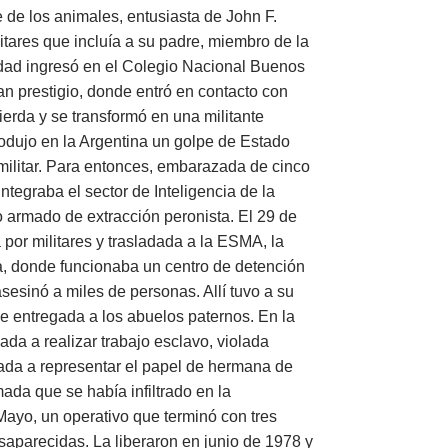
e de los animales, entusiasta de John F.
itares que incluía a su padre, miembro de la
 edad ingresó en el Colegio Nacional Buenos
ran prestigio, donde entró en contacto con
ierda y se transformó en una militante
odujo en la Argentina un golpe de Estado
militar. Para entonces, embarazada de cinco
tegraba el sector de Inteligencia de la
 armado de extracción peronista. El 29 de
por militares y trasladada a la ESMA, la
, donde funcionaba un centro de detención
asesinó a miles de personas. Allí tuvo a su
e entregada a los abuelos paternos. En la
da a realizar trabajo esclavo, violada
rzada a representar el papel de hermana de
ada que se había infiltrado en la
ayo, un operativo que terminó con tres
aparecidas. La liberaron en junio de 1978 y