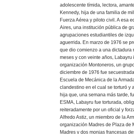
adolescente tímida, lectora, amant
Kennedy, hija de una familia de mil
Fuerza Aérea y piloto civil. A esa
Aires, una institución pública de g
agrupaciones estudiantiles de izqu
aguerrida. En marzo de 1976 se pr
que dio comienzo a una dictadura 
meses y con veinte años, Labayru in
organización Montoneros, un grupo
diciembre de 1976 fue secuestrada 
Escuela de Mecánica de la Armada
clandestino en el cual se torturó y 
hija que, una semana más tarde, fu
ESMA, Labayru fue torturada, obliga
reiteradamente por un oficial y fo
Alfredo Astiz, un miembro de la Arm
organización Madres de Plaza de M
Madres y dos monjas francesas des