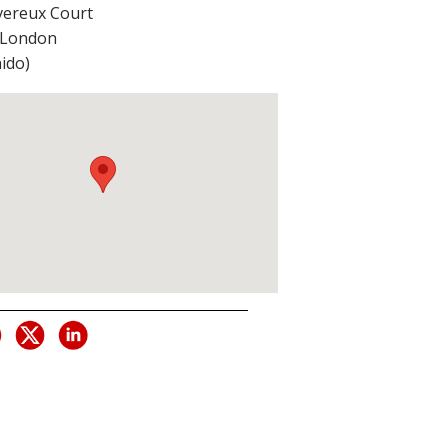
vereux Court
London
ido
)