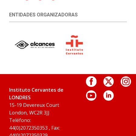
ENTIDADES ORGANIZADORAS
Instituto Cervantes de
LONDRES
15-19 Devereux Court
London, WC2R 3JJ
Teléfono:
44(0)2072350353 , Fax:
44(0)2072350329