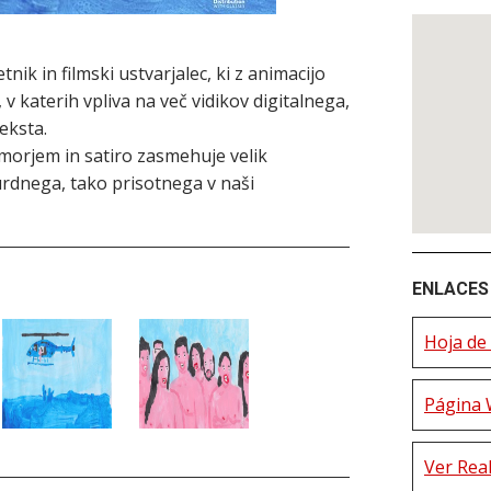
nik in filmski ustvarjalec, ki z animacijo
, v katerih vpliva na več vidikov digitalnega,
eksta.
morjem in satiro zasmehuje velik
surdnega, tako prisotnega v naši
ENLACES 
Hoja de 
Página 
Ver Real