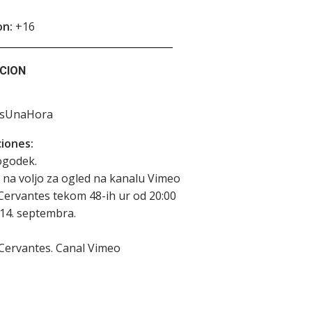
on:
+16
CION
asUnaHora
iones:
ogodek.
 na voljo za ogled na kanalu Vimeo
 Cervantes tekom 48-ih ur od 20:00
14. septembra.
 Cervantes. Canal Vimeo