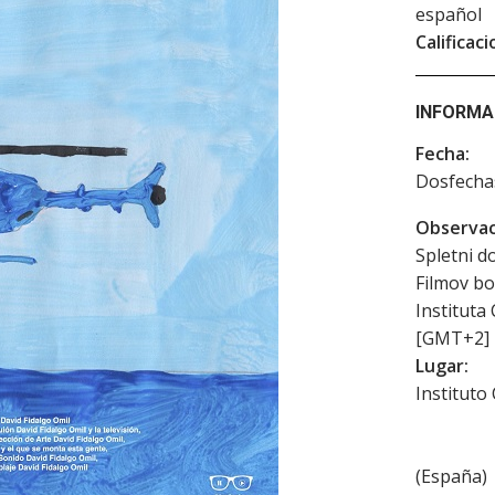
español
Calificaci
INFORMA
Fecha:
Dosfech
Observac
Spletni d
Filmov bo
Instituta
[GMT+2] 
Lugar:
Instituto
(
España
)