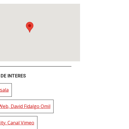
DE INTERES
sala
Web, David Fidalgo Omil
ity. Canal Vimeo