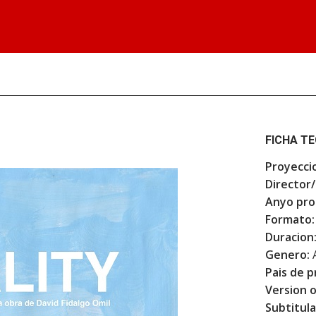
FICHA T
Proyecci
Director/
Anyo pro
Formato:
Duracion
Genero:
Pais de p
Version o
Subtitula