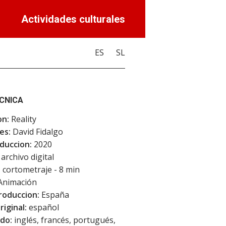
Actividades culturales
ES
SL
ECNICA
on:
Reality
es:
David Fidalgo
duccion:
2020
archivo digital
:
cortometraje - 8 min
Animación
roduccion:
España
riginal:
español
do:
inglés, francés, portugués,