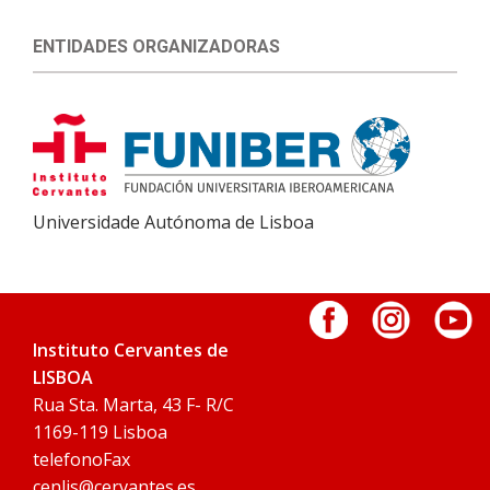
ENTIDADES ORGANIZADORAS
Universidade Autónoma de Lisboa
Instituto Cervantes de
LISBOA
Rua Sta. Marta, 43 F- R/C
1169-119 Lisboa
telefonoFax
cenlis@cervantes.es