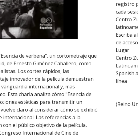
registro p
cada sesi
Centro Zu
latinoame
Escriba al
de acceso
Lugar:
"Esencia de verbena", un cortometraje que
Centro Zu
id, de Ernesto Giménez Caballero, como
Latinoame
alistas. Los cortes rápidos, las
Spanish a
taje innovador de la película demuestran
línea
a vanguardia internacional y, más
mo. Esta charla analiza cómo "Esencia de
cciones estéticas para transmitir un
(
Reino Un
vuelve claro al considerar cómo se exhibió
e internacional. Las referencias a la
on el público objetivo de la película,
Congreso Internacional de Cine de