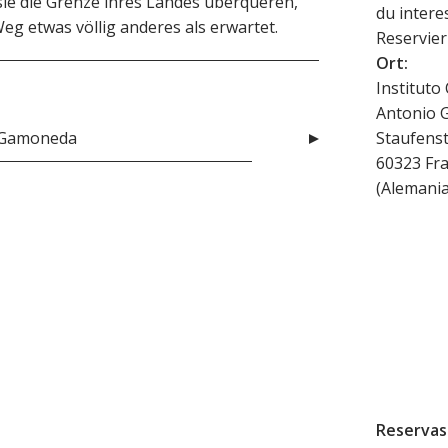
ie die Grenze ihres Landes überqueren,
du interes
g etwas völlig anderes als erwartet.
Reservier
Ort:
Instituto
Antonio
o Gamoneda
Staufenst
60323
Fr
(
Alemani
Reservas