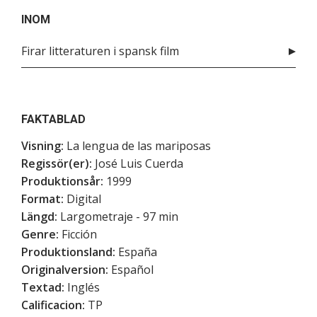
INOM
Firar litteraturen i spansk film
FAKTABLAD
Visning:
La lengua de las mariposas
Regissör(er):
José Luis Cuerda
Produktionsår:
1999
Format:
Digital
Längd:
Largometraje - 97 min
Genre:
Ficción
Produktionsland:
España
Originalversion:
Español
Textad:
Inglés
Calificacion:
TP