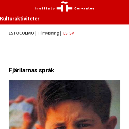
Kulturaktiviteter
ESTOCOLMO
Filmvisning
ES
SV
Fjärilarnas språk