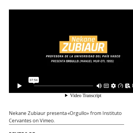
Nekane Zubiaur presenta «Orgullo»
from
Instituto
Cervantes
on
Vimeo
.