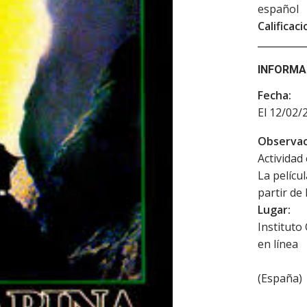
español
Calificaci
INFORMA
Fecha:
El 12/02/
Observac
Actividad 
La pelícu
partir de
Lugar:
Instituto
en línea
(
España
)