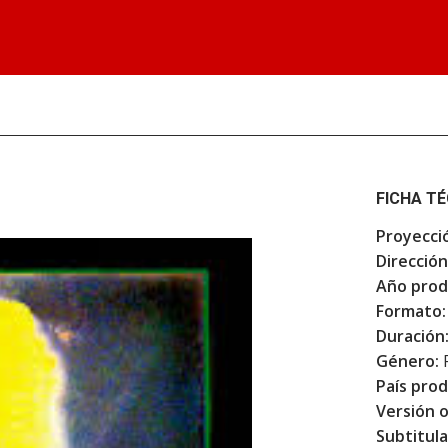
FICHA T
Proyecci
Dirección
Año prod
Formato:
Duración
Género:
F
País prod
Versión o
Subtitula