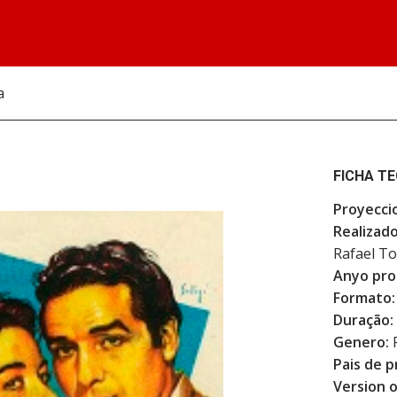
a
FICHA T
Proyecci
Realizado
Rafael To
Anyo pro
Formato:
Duração:
Genero:
F
Pais de p
Version o