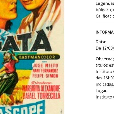
Legenda
búlgaro, 
Calificaci
INFORMA
Data:
De 12/03/
Observaç
títulos e
Instituto
das 16h00
indicadas.
Lugar:
Instituto