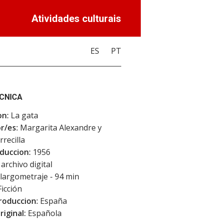
Atividades culturais
ES
PT
ECNICA
on:
La gata
r/es:
Margarita Alexandre y
rrecilla
duccion:
1956
archivo digital
largometraje - 94 min
icción
roduccion:
España
riginal:
Española