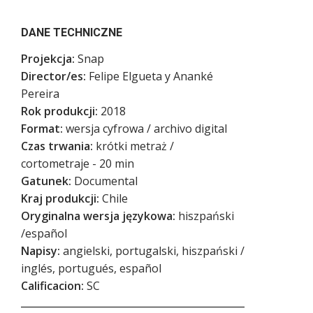
DANE TECHNICZNE
Projekcja:
Snap
Director/es:
Felipe Elgueta y Ananké
Pereira
Rok produkcji:
2018
Format:
wersja cyfrowa / archivo digital
Czas trwania:
krótki metraż /
cortometraje - 20 min
Gatunek:
Documental
Kraj produkcji:
Chile
Oryginalna wersja językowa:
hiszpański
/español
Napisy:
angielski, portugalski, hiszpański /
inglés, portugués, español
Calificacion:
SC