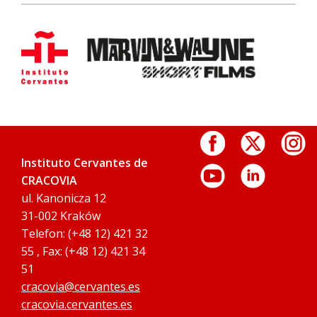
Instituto Cervantes de
CRACOVIA
ul. Kanonicza 12
31-002 Kraków
Telefon: (+48 12) 421 32
55 , Fax: (+48 12) 421 34
51
cracovia@cervantes.es
cracovia.cervantes.es