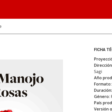
e
FICHA T
Proyecci
Dirección
Sagi
Año prod
Formato:
Duración
Género:
F
País prod
Versión o