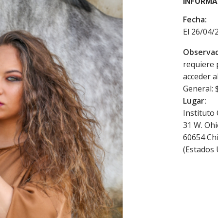
INFORMA
Fecha:
El 26/04/
Observac
requiere 
acceder a
General: 
Lugar:
Instituto
31 W. Ohi
60654
Ch
(
Estados 