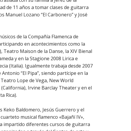
traslada con su familia a Jerez de la
ad de 11 años a tomar clases de guitarra
ros Manuel Lozano “El Carbonero” y José
músicos de la Compañía Flamenca de
articipando en acontecimientos como la
, Teatro Maison de la Danse, la XIV Bienal
ameda y en la Stagione 2008 Lirica e
cia (Italia). Igualmente trabaja desde 2007
Antonio “El Pipa”, siendo partícipe en la
la, Teatro Lope de Vega, New World
(California), Irvine Barclay Theater y en el
a Rica).
tas Keko Baldomero, Jesús Guerrero y el
 cuarteto musical flamenco «Bajañí IV»,
a impartido diferentes cursos de guitarra