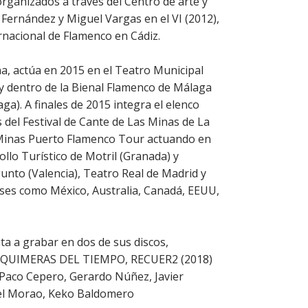
rganizados a través del Centro de arte y
 Fernández y Miguel Vargas en el VI (2012),
ernacional de Flamenco en Cádiz.
a, actúa en 2015 en el Teatro Municipal
 y dentro de la Bienal Flamenco de Málaga
ga). A finales de 2015 integra el elenco
s del Festival de Cante de Las Minas de La
 Minas Puerto Flamenco Tour actuando en
ollo Turístico de Motril (Granada) y
unto (Valencia), Teatro Real de Madrid y
íses como México, Australia, Canadá, EEUU,
ita a grabar en dos de sus discos,
 QUIMERAS DEL TIEMPO, RECUER2 (2018)
de Paco Cepero, Gerardo Núñez, Javier
del Morao, Keko Baldomero