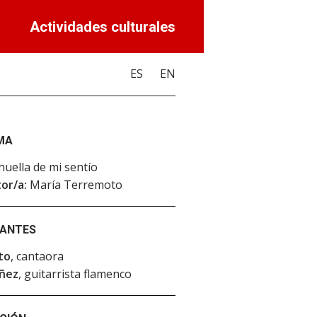
Actividades culturales
ES
EN
MA
huella de mi sentío
or/a:
María Terremoto
PANTES
to
, cantaora
áñez
, guitarrista flamenco