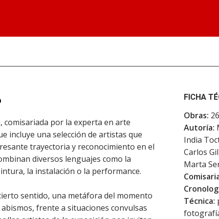
FICHA T
o
Obras:
26
, comisariada por la experta en arte
Autoría:
M
 incluye una selección de artistas que
India Toc
resante trayectoria y reconocimiento en el
Carlos Gi
 combinan diversos lenguajes como la
Marta Se
 pintura, la instalación o la performance.
Comisari
Cronologí
 cierto sentido, una metáfora del momento
Técnica:
p
 abismos, frente a situaciones convulsas
fotografía