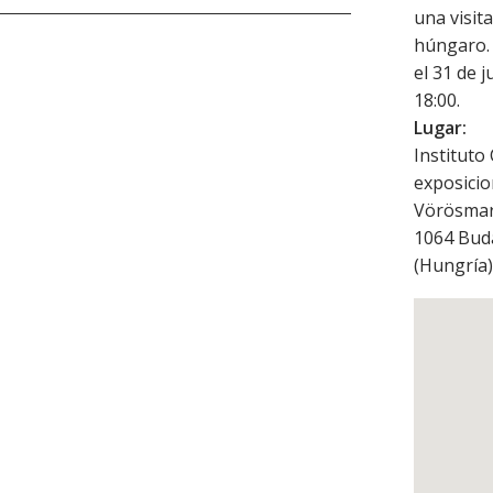
una visit
húngaro. 
el 31 de j
18:00.
Lugar:
Instituto
exposici
Vörösmar
1064
Bud
(
Hungría
)