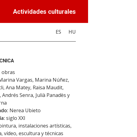
Actividades culturales
ES
HU
ÉCNICA
 obras
arina Vargas, Marina Núñez,
tli, Ana Matey, Raisa Maudit,
l, Andrés Senra, Julià Panadès y
rna
ado:
Nerea Ubieto
a:
siglo XXI
intura, instalaciones artísticas,
, vídeo, escultura y técnicas