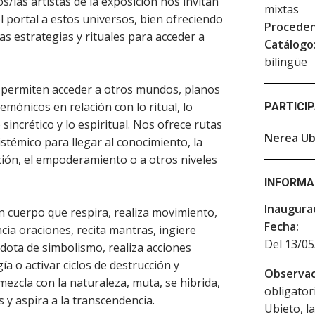
os/las artistas de la exposición nos invitan
mixtas
l portal a estos universos, bien ofreciendo
Proceden
s estrategias y rituales para acceder a
Catálogo
bilingüe
 permiten acceder a otros mundos, planos
emónicos en relación con lo ritual, lo
PARTICI
 sincrético y lo espiritual. Nos ofrece rutas
Nerea Ub
istémico para llegar al conocimiento, la
ación, el empoderamiento o a otros niveles
INFORMA
Inaugura
un cuerpo que respira, realiza movimiento,
Fecha:
ncia oraciones, recita mantras, ingiere
Del 13/05
 dota de simbolismo, realiza acciones
 o activar ciclos de destrucción y
Observac
ezcla con la naturaleza, muta, se hibrida,
obligator
s y aspira a la transcendencia.
Ubieto, l