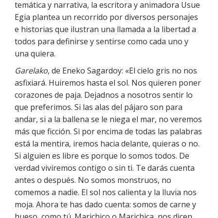
temática y narrativa, la escritora y animadora Usue
Egia plantea un recorrido por diversos personajes
e historias que ilustran una llamada a la libertad a
todos para definirse y sentirse como cada uno y
una quiera.
Garelako
, de Eneko Sagardoy: «El cielo gris no nos
asfixiará. Huiremos hasta el sol. Nos quieren poner
corazones de paja. Dejadnos a nosotros sentir lo
que preferimos. Si las alas del pájaro son para
andar, si a la ballena se le niega el mar, no veremos
más que ficción. Si por encima de todas las palabras
está la mentira, iremos hacia delante, quieras o no.
Si alguien es libre es porque lo somos todos. De
verdad viviremos contigo o sin ti. Te darás cuenta
antes o después. No somos monstruos, no
comemos a nadie. El sol nos calienta y la lluvia nos
moja. Ahora te has dado cuenta: somos de carne y
hueso, como tú. Marichico o Marichica, nos dicen.