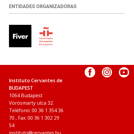
ENTIDADES ORGANIZADORAS
Instituto Cervantes de
BUDAPEST
1064 Budapest
Vörösmarty utca 32.
Teléfono: 00 36 1 354 36
70 , Fax: 00 36 1 302 29
54
instituto@cervantes.hu