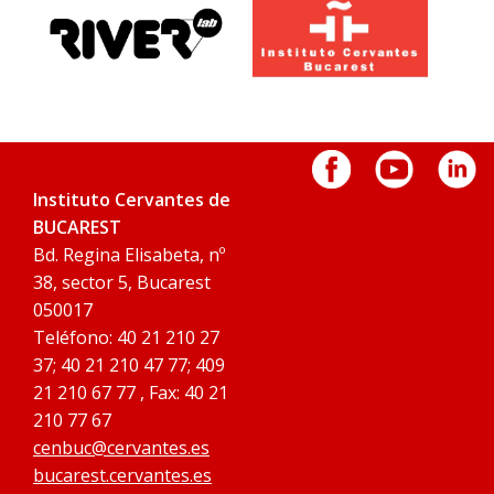
Instituto Cervantes de
BUCAREST
Bd. Regina Elisabeta, nº
38, sector 5, Bucarest
050017
Teléfono: 40 21 210 27
37; 40 21 210 47 77; 409
21 210 67 77 , Fax: 40 21
210 77 67
cenbuc@cervantes.es
bucarest.cervantes.es