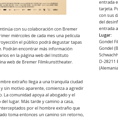
entrada e
tarjeta. P
con sus d
del desin
entrada a 
ontinúa con su colaboración con Bremer
Lugar:
rimer miércoles de cada mes una película
Gondel Fi
proyección el público podrá degustar tapas
Gondel (
ine. Podrán encontrar más información
Schwachh
arios en la página web del Instituto
D-28211
ina web de Bremer Filmkunsttheater.
(
Alemani
mbre extraño llega a una tranquila ciudad
, y sin motivo aparente, comienza a agredir
o. La comunidad apoya al abogado y el
 del lugar. Más tarde y camino a casa,
 interceptados por el hombre extraño que
ogado toma entonces un camino sin retorno,