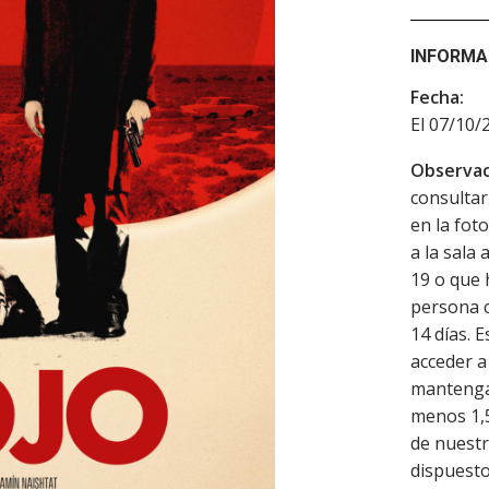
INFORMA
Fecha:
El 07/10/
Observac
consultar
en la fot
a la sala
19 o que 
persona c
14 días. 
acceder a 
mantenga 
menos 1,5
de nuestr
dispuesto