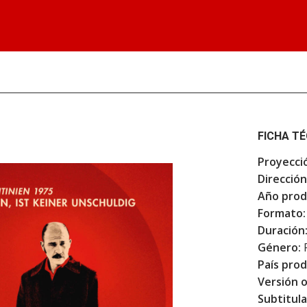
FICHA T
Proyecci
Dirección
Año prod
Formato:
Duración
Género:
F
País prod
Versión o
Subtitula