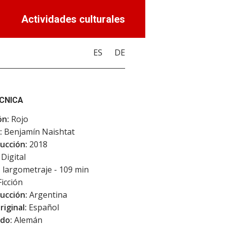
Actividades culturales
ES
DE
ÉCNICA
ón:
Rojo
:
Benjamín Naishtat
ucción:
2018
Digital
:
largometraje - 109 min
icción
ucción:
Argentina
riginal:
Español
do:
Alemán