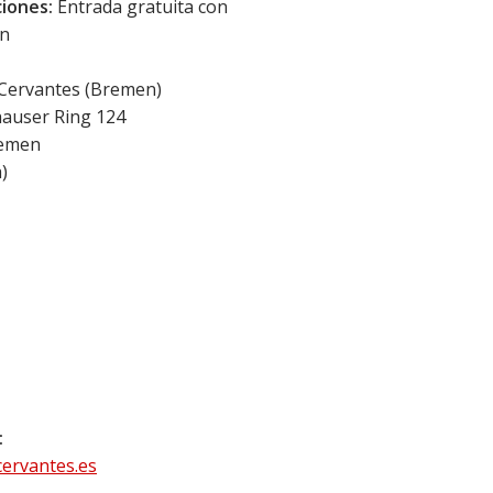
iones:
Entrada gratuita con
ón
 Cervantes (Bremen)
auser Ring 124
emen
a
)
:
ervantes.es