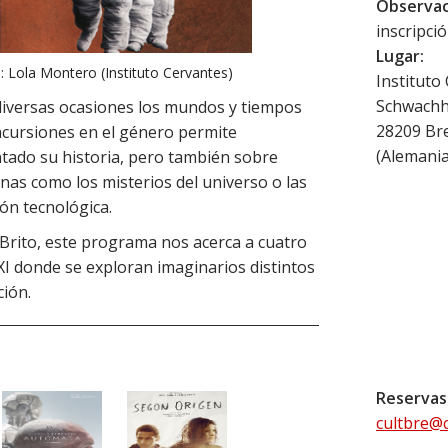
Observac
inscripci
Lugar:
 Lola Montero (Instituto Cervantes)
Instituto
Schwachh
diversas ocasiones los mundos y tiempos
28209
Br
 incursiones en el género permite
(
Alemani
tado su historia, pero también sobre
as como los misterios del universo o las
ón tecnológica.
rito, este programa nos acerca a cuatro
 XXI donde se exploran imaginarios distintos
ción.
Reservas
cultbre@c