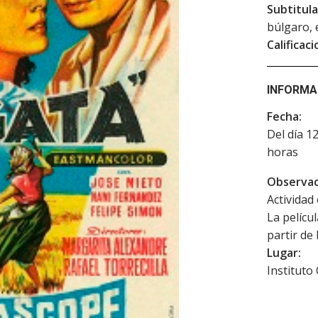
Subtitula
búlgaro, 
Calificaci
INFORMA
Fecha:
Del día 1
horas
Observac
Actividad 
La pelícu
partir de
Lugar:
Instituto