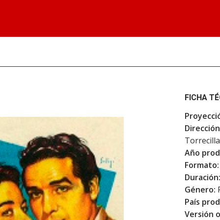
FICHA T
Proyecci
Dirección
Torrecilla
Año prod
Formato:
Duración
Género:
F
País prod
Versión o