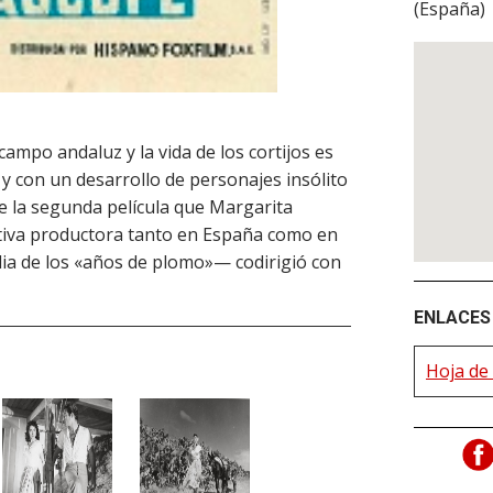
(
España
)
ampo andaluz y la vida de los cortijos es
a y con un desarrollo de personajes insólito
ue la segunda película que Margarita
ctiva productora tanto en España como en
alia de los «años de plomo»— codirigió con
ENLACES 
Hoja de 