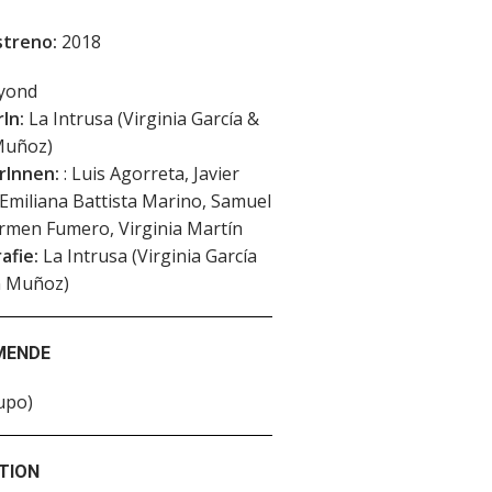
streno:
2018
yond
In:
La Intrusa (Virginia García &
Muñoz)
rInnen:
: Luis Agorreta, Javier
Emiliana Battista Marino, Samuel
rmen Fumero, Virginia Martín
afie:
La Intrusa (Virginia García
 Muñoz)
MENDE
upo)
TION