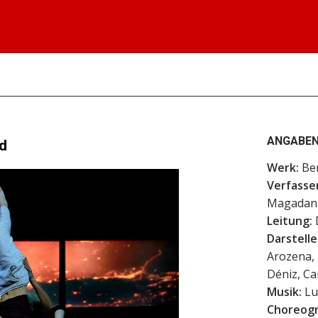
ANGABEN
nd
Werk:
Ben
Verfasser
Magadan 
Leitung:
Darstelle
Arozena, 
Déniz, Ca
Musik:
Lu
Choreogr