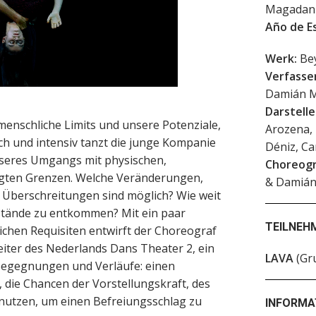
Magadan
Año de E
Werk:
Be
Verfasser
Damián 
Darstelle
schliche Limits und unsere Potenziale,
Arozena, 
h und intensiv tanzt die junge Kompanie
Déniz, Ca
nseres Umgangs mit physischen,
Choreogr
ngten Grenzen. Welche Veränderungen,
& Damián
 Überschreitungen sind möglich? Wie weit
tände zu entkommen? Mit ein paar
TEILNEH
ichen Requisiten entwirft der Choreograf
ter des Nederlands Dans Theater 2, ein
LAVA
(Gr
egegnungen und Verläufe: einen
, die Chancen der Vorstellungskraft, des
nutzen, um einen Befreiungsschlag zu
INFORMA