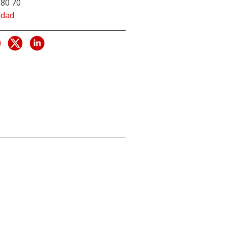
 80 70
idad