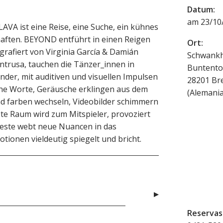
Datum:
am 23/10/
AVA ist eine Reise, eine Suche, ein kühnes
aften. BEYOND entführt in einen Reigen
Ort:
rafiert von Virginia García & Damián
Schwankh
trusa, tauchen die Tänzer_innen in
Buntento
nder, mit auditiven und visuellen Impulsen
28201
Br
ne Worte, Geräusche erklingen aus dem
(
Alemani
d farben wechseln, Videobilder schimmern
tete Raum wird zum Mitspieler, provoziert
este webt neue Nuancen in das
ionen vieldeutig spiegelt und bricht.
Reservas