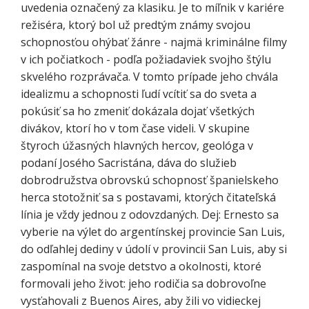
uvedenia označený za klasiku. Je to míľnik v kariére
režiséra, ktorý bol už predtým známy svojou
schopnosťou ohýbať žánre - najmä kriminálne filmy
v ich počiatkoch - podľa požiadaviek svojho štýlu
skvelého rozprávača. V tomto prípade jeho chvála
idealizmu a schopnosti ľudí vcítiť sa do sveta a
pokúsiť sa ho zmeniť dokázala dojať všetkých
divákov, ktorí ho v tom čase videli. V skupine
štyroch úžasných hlavných hercov, geológa v
podaní Josého Sacristána, dáva do služieb
dobrodružstva obrovskú schopnosť španielskeho
herca stotožniť sa s postavami, ktorých čitateľská
línia je vždy jednou z odovzdaných. Dej: Ernesto sa
vyberie na výlet do argentínskej provincie San Luis,
do odľahlej dediny v údolí v provincii San Luis, aby si
zaspomínal na svoje detstvo a okolnosti, ktoré
formovali jeho život: jeho rodičia sa dobrovoľne
vysťahovali z Buenos Aires, aby žili vo vidieckej