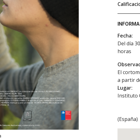
Calificaci
INFORMA
Fecha:
Del día 3
horas
Observac
El cortom
a partir 
Lugar:
Instituto
(
España
)
a