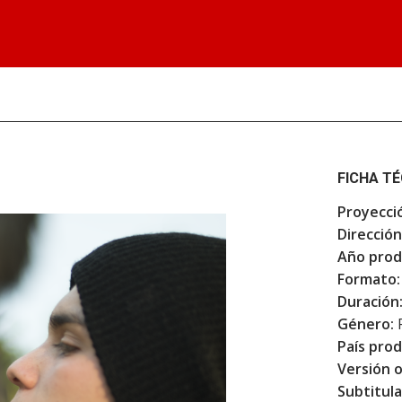
FICHA T
Proyecci
Dirección
Año prod
Formato:
Duración
Género:
F
País prod
Versión o
Subtitula