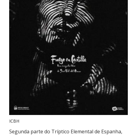
ICBH
Segunda parte do Tríptico Elemental de Espanha,