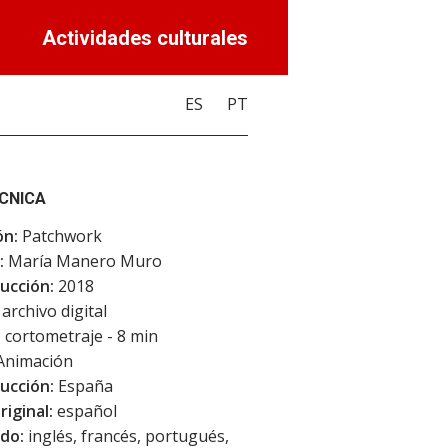
Actividades culturales
ES
PT
ÉCNICA
ón:
Patchwork
:
María Manero Muro
ucción:
2018
archivo digital
:
cortometraje - 8 min
Animación
ucción:
España
riginal:
español
do:
inglés, francés, portugués,