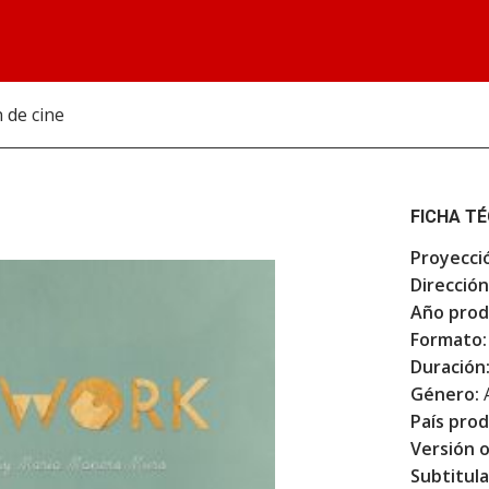
 de cine
FICHA T
Proyecci
Dirección
Año prod
Formato:
Duración
Género:
País prod
Versión o
Subtitula