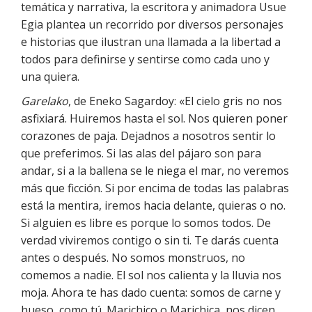
temática y narrativa, la escritora y animadora Usue
Egia plantea un recorrido por diversos personajes
e historias que ilustran una llamada a la libertad a
todos para definirse y sentirse como cada uno y
una quiera.
Garelako
, de Eneko Sagardoy: «El cielo gris no nos
asfixiará. Huiremos hasta el sol. Nos quieren poner
corazones de paja. Dejadnos a nosotros sentir lo
que preferimos. Si las alas del pájaro son para
andar, si a la ballena se le niega el mar, no veremos
más que ficción. Si por encima de todas las palabras
está la mentira, iremos hacia delante, quieras o no.
Si alguien es libre es porque lo somos todos. De
verdad viviremos contigo o sin ti. Te darás cuenta
antes o después. No somos monstruos, no
comemos a nadie. El sol nos calienta y la lluvia nos
moja. Ahora te has dado cuenta: somos de carne y
hueso, como tú. Marichico o Marichica, nos dicen.