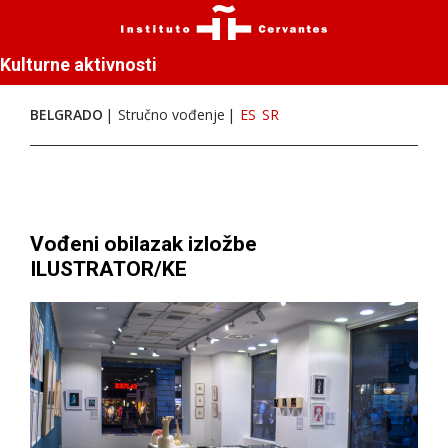
Kulturne aktivnosti
BELGRADO
Stručno vođenje
ES
SR
Vođeni obilazak izložbe
ILUSTRATOR/KE