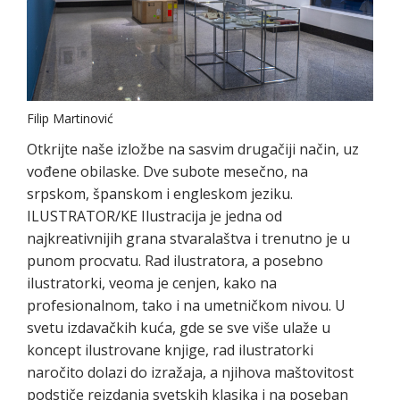
Filip Martinović
Otkrijte naše izložbe na sasvim drugačiji način, uz
vođene obilaske. Dve subote mesečno, na
srpskom, španskom i engleskom jeziku.
ILUSTRATOR/KE Ilustracija je jedna od
najkreativnijih grana stvaralaštva i trenutno je u
punom procvatu. Rad ilustratora, a posebno
ilustratorki, veoma je cenjen, kako na
profesionalnom, tako i na umetničkom nivou. U
svetu izdavačkih kuća, gde se sve više ulaže u
koncept ilustrovane knjige, rad ilustratorki
naročito dolazi do izražaja, a njihova maštovitost
podstiče reizdanja svetskih klasika i na poseban