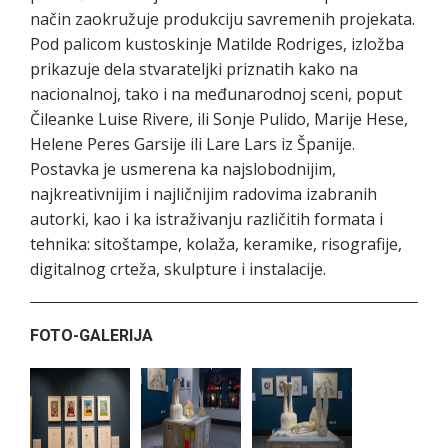
način zaokružuje produkciju savremenih projekata.
Pod palicom kustoskinje Matilde Rodriges, izložba
prikazuje dela stvarateljki priznatih kako na
nacionalnoj, tako i na međunarodnoj sceni, poput
Čileanke Luise Rivere, ili Sonje Pulido, Marije Hese,
Helene Peres Garsije ili Lare Lars iz Španije.
Postavka je usmerena ka najslobodnijim,
najkreativnijim i najličnijim radovima izabranih
autorki, kao i ka istraživanju različitih formata i
tehnika: sitoštampe, kolaža, keramike, risografije,
digitalnog crteža, skulpture i instalacije.
FOTO-GALERIJA