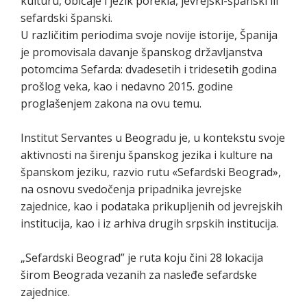
kulturu, običaje i jezik porekla, jevrejski-španski ili
sefardski španski.
U različitim periodima svoje novije istorije, Španija
je promovisala davanje španskog državljanstva
potomcima Sefarda: dvadesetih i tridesetih godina
prošlog veka, kao i nedavno 2015. godine
proglašenjem zakona na ovu temu.
Institut Servantes u Beogradu je, u kontekstu svoje
aktivnosti na širenju španskog jezika i kulture na
španskom jeziku, razvio rutu «Sefardski Beograd»,
na osnovu svedočenja pripadnika jevrejske
zajednice, kao i podataka prikupljenih od jevrejskih
institucija, kao i iz arhiva drugih srpskih institucija.
„Sefardski Beograd” je ruta koju čini 28 lokacija
širom Beograda vezanih za nasleđe sefardske
zajednice.