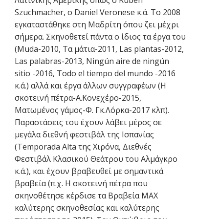
Szuchmacher, ο Daniel Veronese κ.ά. Το 2008
εγκαταστάθηκε στη Μαδρίτη όπου ζει μέχρι
σήμερα. Σκηνοθετεί πάντα ο ίδιος τα έργα του
(Muda-2010, Τα μάτια-2011, Las plantas-2012,
Las palabras-2013, Ningún aire de ningún
sitio -2016, Todo el tiempo del mundo -2016
κ.ά.) αλλά και έργα άλλων συγγραφέων (Η
σκοτεινή πέτρα-Α.Κονεχέρο-2015,
Ματωμένος γάμος-Φ. Γκ.Λόρκα-2017 κλπ).
Παραστάσεις του έχουν λάβει μέρος σε
μεγάλα διεθνή φεστιβάλ της Ισπανίας
(Temporada Alta της Χιρόνα, Διεθνές
Φεστιβάλ Κλασικού Θεάτρου του Αλμάγκρο
κ.ά.), και έχουν βραβευθεί με σημαντικά
βραβεία (π.χ. Η σκοτεινή πέτρα που
σκηνοθέτησε κέρδισε τα Βραβεία ΜΑΧ
καλύτερης σκηνοθεσίας και καλύτερης