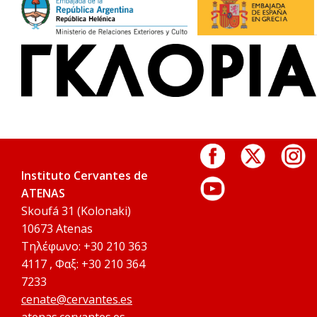
Instituto Cervantes de
ATENAS
Skoufá 31 (Kolonaki)
10673 Atenas
Τηλέφωνο: +30 210 363
4117 , Φαξ: +30 210 364
7233
cenate@cervantes.es
atenas.cervantes.es