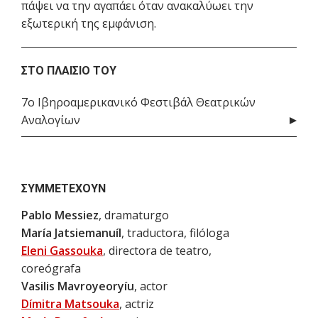
πάψει να την αγαπάει όταν ανακαλύωει την
εξωτερική της εμφάνιση.
ΣΤΟ ΠΛΑΊΣΙΟ ΤΟΥ
7ο Ιβηροαμερικανικό Φεστιβάλ Θεατρικών
Αναλογίων
ΣΥΜΜΕΤΈΧΟΥΝ
Pablo Messiez
, dramaturgo
María Jatsiemanuíl
, traductora, filóloga
Eleni Gassouka
, directora de teatro,
coreógrafa
Vasilis Mavroyeoryíu
, actor
Dímitra Matsouka
, actriz