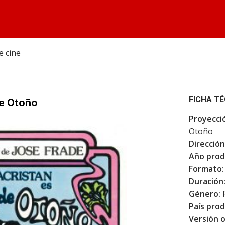
e cine
FICHA T
de Otoño
Proyecci
Otoño
Dirección
Año prod
Formato:
Duración
Género:
F
País prod
Versión o