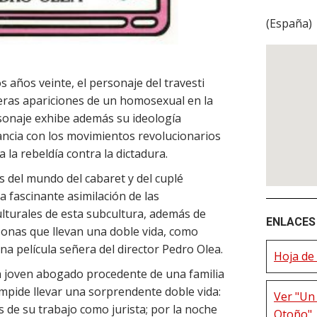
(
España
)
 años veinte, el personaje del travesti
eras apariciones de un homosexual en la
sonaje exhibe además su ideología
ncia con los movimientos revolucionarios
la rebeldía contra la dictadura.
 del mundo del cabaret y del cuplé
 fascinante asimilación de las
ulturales de esta subcultura, además de
ENLACES 
sonas que llevan una doble vida, como
una película señera del director Pedro Olea.
Hoja de 
n joven abogado procedente de una familia
impide llevar una sorprendente doble vida:
Ver "Un
s de su trabajo como jurista; por la noche
Otoño"