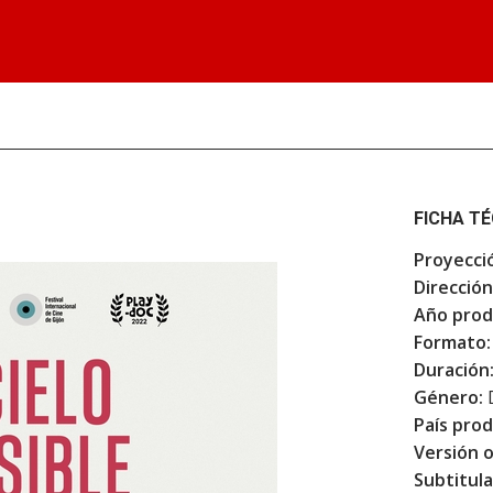
FICHA T
Proyecci
Dirección
Año prod
Formato:
Duración
Género:
País prod
Versión o
Subtitula