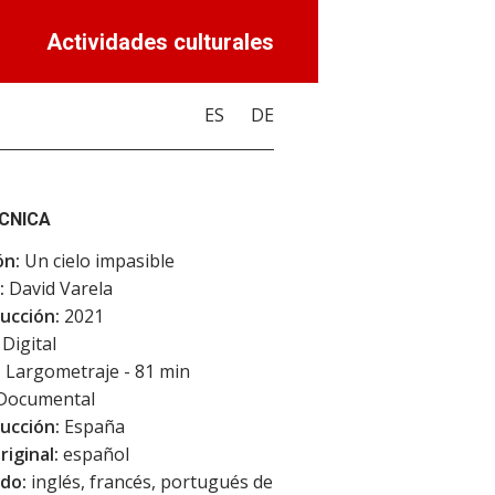
Actividades culturales
ES
DE
ÉCNICA
ón:
Un cielo impasible
:
David Varela
ucción:
2021
Digital
:
Largometraje - 81 min
Documental
ucción:
España
riginal:
español
do:
inglés, francés, portugués de