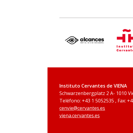
Instituto Cervantes de VIENA
Schwarzenbergplatz 2 A- 1010 V
Teléfono: +43 1 5052535 , Fax: +
cenvie@cervantes.es
viena.cervantes.es