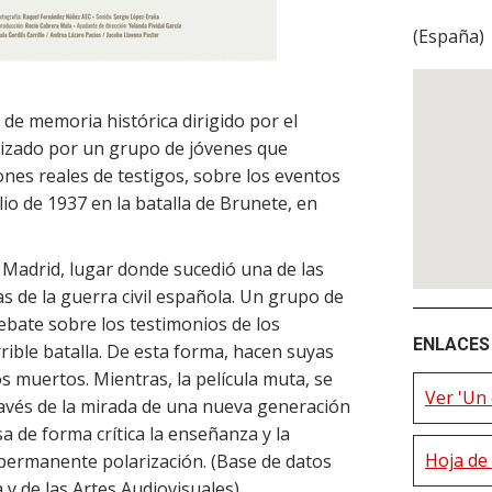
(
España
)
 de memoria histórica dirigido por el
nizado por un grupo de jóvenes que
iones reales de testigos, sobre los eventos
io de 1937 en la batalla de Brunete, en
Madrid, lugar donde sucedió una de las
s de la guerra civil española. Un grupo de
debate sobre los testimonios de los
ENLACES 
rible batalla. De esta forma, hacen suyas
os muertos. Mientras, la película muta, se
Ver 'Un 
ravés de la mirada de una nueva generación
sa de forma crítica la enseñanza y la
Hoja de 
permanente polarización. (Base de datos
 y de las Artes Audiovisuales).