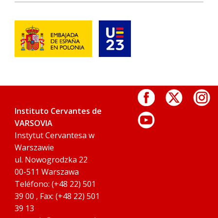
Instituto Cervantes de
VARSOVIA
Instytut Cervantesa w
Warszawie
ul. Nowogrodzka 22
00-511 Warszawa
Teléfono: (+48 22) 501
39 00 , Fax: (+48 22) 501
39 13