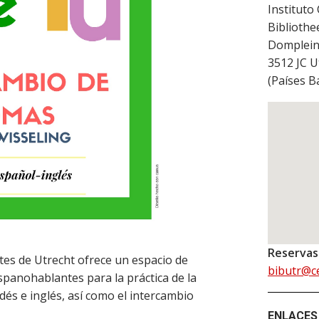
Instituto 
Bibliothe
Domplein
3512 JC
U
(
Países B
Reservas
ntes de Utrecht ofrece un espacio de
bibutr@c
panohablantes para la práctica de la
dés e inglés, así como el intercambio
ENLACES 