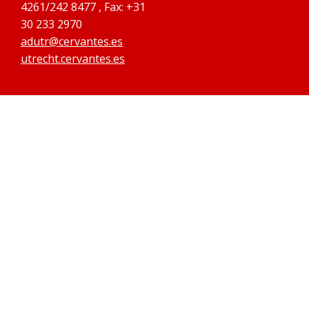
4261/242 8477 , Fax: +31
30 233 2970
adutr@cervantes.es
utrecht.cervantes.es