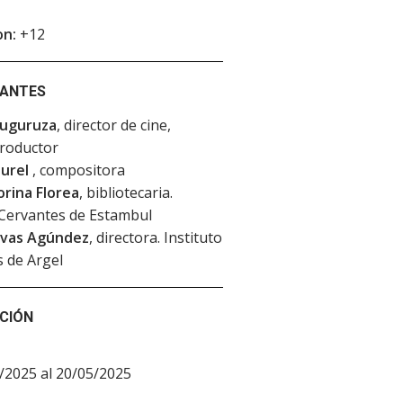
on:
+12
PANTES
uguruza
, director de cine,
productor
aurel
, compositora
orina Florea
, bibliotecaria.
 Cervantes de Estambul
ivas Agúndez
, directora. Instituto
 de Argel
CIÓN
/2025 al 20/05/2025