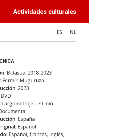
Actividades culturales
ES
NL
ÉCNICA
ón:
Bidasoa, 2018-2023
:
Fermín Muguruza
ucción:
2023
DVD
:
Largometraje - 70 min
Documental
ucción:
España
riginal:
Español
do:
Español, francés, inglés,