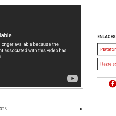
ENLACES 
Platafor
Hazte s
2025