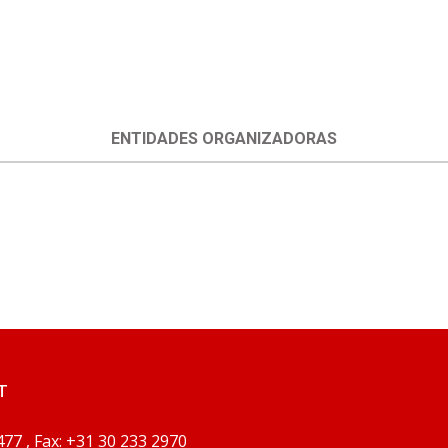
ENTIDADES ORGANIZADORAS
T
77 , Fax: +31 30 233 2970