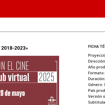
FICHA T
a, 2018-2023»
Proyecci
Dirección
Año prod
Formato:
Duración
Género:
País prod
Versión o
Subtitula