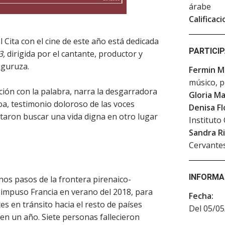
árabe
Calificaci
l Cita con el cine de este año está dedicada
PARTICI
3,
dirigida por el cantante, productor y
uguruza.
Fermin M
músico, 
ción con la palabra, narra la desgarradora
Gloria M
oa, testimonio doloroso de las voces
Denisa Fl
taron buscar una vida digna en otro lugar
Instituto
Sandra R
Cervantes
INFORMA
gunos pasos de la frontera pirenaico-
e impuso Francia en verano del 2018, para
Fecha:
es en tránsito hacia el resto de países
Del 05/05
n un año. Siete personas fallecieron